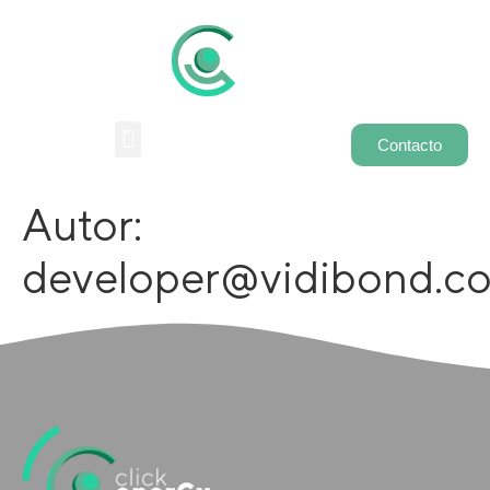
Contacto
Autor:
developer@vidibond.c